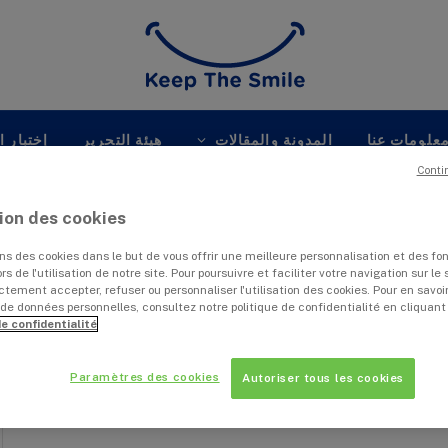
علومات عنا
المدونة والمقالات
هيئة التحرير
إختبار ا
Conti
tion des cookies
ons des cookies dans le but de vous offrir une meilleure personnalisation et des fo
s de l'utilisation de notre site. Pour poursuivre et faciliter votre navigation sur le 
ctement accepter, refuser ou personnaliser l'utilisation des cookies. Pour en savoir
de données personnelles, consultez notre politique de confidentialité en cliquant
de confidentialité
Paramètres des cookies
Autoriser tous les cookies