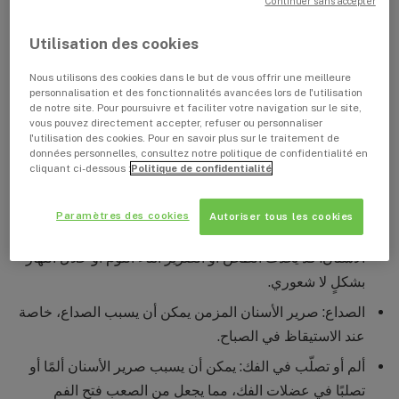
Continuer sans accepter
المقالة معلومات ونصائح قيّمة لمساعدتك على فهم المشكلة
ومعالجتها.
Utilisation des cookies
Nous utilisons des cookies dans le but de vous offrir une meilleure
علامات صرير الأسنان وأعراضه
personnalisation et des fonctionnalités avancées lors de l'utilisation
de notre site. Pour poursuivre et faciliter votre navigation sur le site,
vous pouvez directement accepter, refuser ou personnaliser
يمكن أن يسبب صرير الأسنان أو طحن الأسنان علامات وأعراضًا
l'utilisation des cookies. Pour en savoir plus sur le traitement de
données personnelles, consultez notre politique de confidentialité en
مختلفة، حسب شدّة الحالة وتكرارها. فيما يلي بعض العلامات
cliquant ci-dessous :
Politique de confidentialité
والأعراض الأكثر شيوعًا لصرير الأسنان:
Paramètres des cookies
Autoriser tous les cookies
أو طحن الأسنان: هي العلامة الأبرز التي تدلّ على صرير
الأسنان. قد يحدث الطحن أو الصرير أثناء النوم أو خلال النهار
بشكلٍ لا شعوري.
الصداع: صرير الأسنان المزمن يمكن أن يسبب الصداع، خاصة
عند الاستيقاظ في الصباح.
ألم أو تصلّب في الفك: يمكن أن يسبب صرير الأسنان ألمًا أو
تصلبًا في عضلات الفك، مما يجعل من الصعب فتح الفم