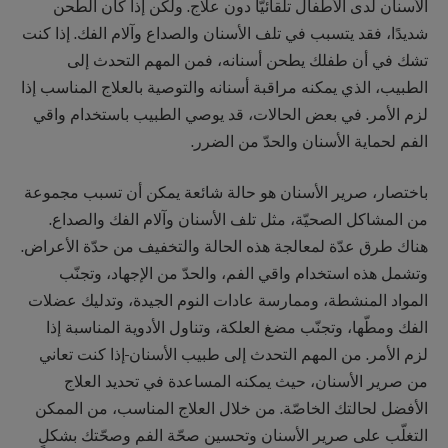
الأسنان لدى الأطفال تلقائيًّا دون علاج. ولكن إذا كان الطحن
شديدًا، فقد يتسبب في تلف الأسنان والصداع وآلام الفك. إذا كنت
تشك في أن طفلك يطحن أسنانه، فمن المهم التحدث إلى
الطبيب، الذي يمكنه مراقبة أسنانه والتوصية بالعلاج المناسب إذا
لزم الأمر. في بعض الحالات، قد يوصي الطبيب باستخدام واقي
الفم لحماية الأسنان والحدّ من الضرر.
باختصار، صرير الأسنان هو حالة شائعة يمكن أن تسبب مجموعة
من المشاكل الصحيّة، مثل تلف الأسنان وآلام الفك والصداع.
هناك طرق عدّة لمعالجة هذه الحالة والتخفيف من حدّة الأعراض.
وتشمل هذه استخدام واقي الفم، والحدّ من الإجهاد، وتجنّب
المواد المنشطة، وممارسة عادات النوم الجيدة، وتدليك عضلات
الفك ومطّها، وتجنّب مضغ العلكة، وتناول الأدوية المناسبة إذا
لزم الأمر. من المهم التحدث إلى طبيب الأسنان
إذا كنت تعاني
من صرير الأسنان، حيث يمكنه المساعدة في تحديد العلاج
الأفضل لحالتك الخاصّة. من خلال العلاج المناسب، من الممكن
التغلّب على صرير الأسنان وتحسين صحّة الفم وصحّتك بشكلٍ