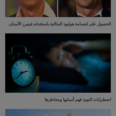
الحصول على ابتسامة هوليود المثالية باستخدام فينيرز الأسنان
اضطرابات النوم: فهم أسبابها ومخاطرها